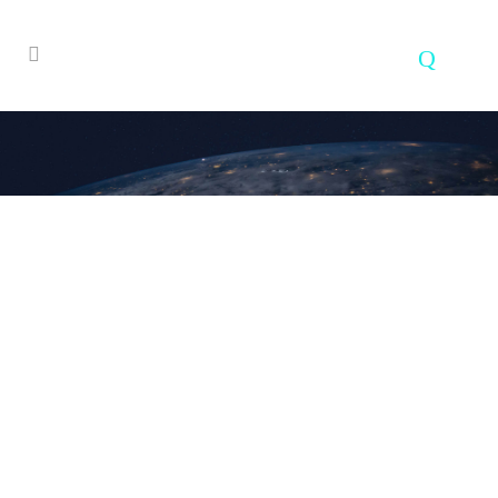
22 MAYO, 2026
IN
,
,
,
,
,
,
,
,
,
,
,
,
/
Guía práctica para
evitar la formación de
hilos en tus impresiones
3D (Stringing)