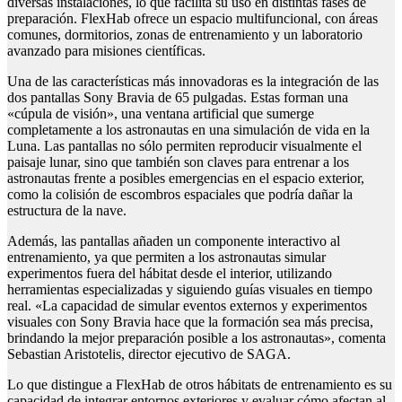
diversas instalaciones, lo que facilita su uso en distintas fases de
preparación. FlexHab ofrece un espacio multifuncional, con áreas
comunes, dormitorios, zonas de entrenamiento y un laboratorio
avanzado para misiones científicas.
Una de las características más innovadoras es la integración de las
dos pantallas Sony Bravia de 65 pulgadas. Estas forman una
«cúpula de visión», una ventana artificial que sumerge
completamente a los astronautas en una simulación de vida en la
Luna. Las pantallas no sólo permiten reproducir visualmente el
paisaje lunar, sino que también son claves para entrenar a los
astronautas frente a posibles emergencias en el espacio exterior,
como la colisión de escombros espaciales que podría dañar la
estructura de la nave.
Además, las pantallas añaden un componente interactivo al
entrenamiento, ya que permiten a los astronautas simular
experimentos fuera del hábitat desde el interior, utilizando
herramientas especializadas y siguiendo guías visuales en tiempo
real. «La capacidad de simular eventos externos y experimentos
visuales con Sony Bravia hace que la formación sea más precisa,
brindando la mejor preparación posible a los astronautas», comenta
Sebastian Aristotelis, director ejecutivo de SAGA.
Lo que distingue a FlexHab de otros hábitats de entrenamiento es su
capacidad de integrar entornos exteriores y evaluar cómo afectan al