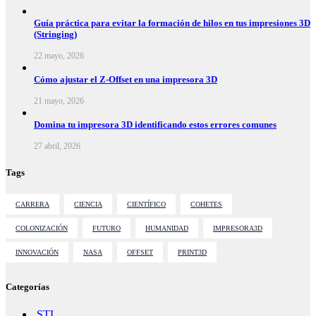
Guía práctica para evitar la formación de hilos en tus impresiones 3D
(Stringing)
22 mayo, 2026
Cómo ajustar el Z-Offset en una impresora 3D
21 mayo, 2026
Domina tu impresora 3D identificando estos errores comunes
27 abril, 2026
Tags
CARRERA
CIENCIA
CIENTÍFICO
COHETES
COLONIZACIÓN
FUTURO
HUMANIDAD
IMPRESORA3D
INNOVACIÓN
NASA
OFFSET
PRINT3D
Categorías
.STL