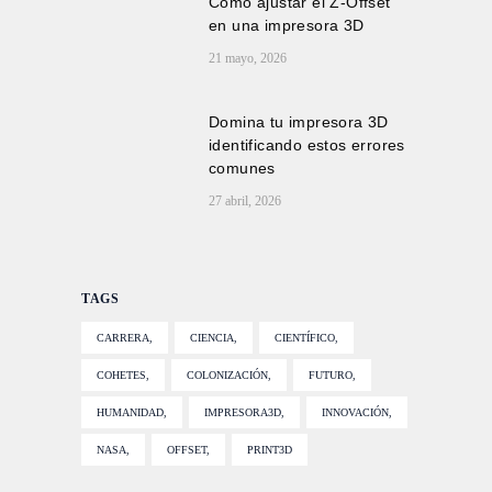
Cómo ajustar el Z-Offset
en una impresora 3D
21 mayo, 2026
Domina tu impresora 3D
identificando estos errores
comunes
27 abril, 2026
TAGS
CARRERA
CIENCIA
CIENTÍFICO
COHETES
COLONIZACIÓN
FUTURO
HUMANIDAD
IMPRESORA3D
INNOVACIÓN
NASA
OFFSET
PRINT3D