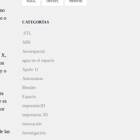
NASA
OFFSET
PRINT3D
omo
mo o
CATEGORÍAS
.STL
ABS
Aeroespacial
n X,
agua en el espacio
on
Apolo 11
ly o
Astronautas
Blender
ra
Espacio
e es
impresión3D
dor
impresoras 3D
innovación
e las
Investigación