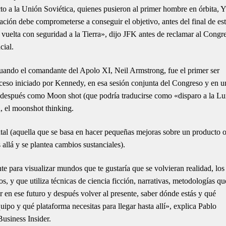
to a la Unión Soviética, quienes pusieron al primer hombre en órbita, Y
ación debe comprometerse a conseguir el objetivo, antes del final de es
vuelta con seguridad a la Tierra», dijo JFK antes de reclamar al Congr
cial.
 cuando el comandante del Apolo XI, Neil Armstrong, fue el primer ser
oceso iniciado por Kennedy, en esa sesión conjunta del Congreso y en u
ó después como Moon shot (que podría traducirse como «disparo a la L
 el moonshot thinking.
tal (aquella que se basa en hacer pequeñas mejoras sobre un producto 
 allá y se plantea cambios sustanciales).
nte para visualizar mundos que te gustaría que se volvieran realidad, los
os, y que utiliza técnicas de ciencia ficción, narrativas, metodologías qu
ivir en ese futuro y después volver al presente, saber dónde estás y qué
equipo y qué plataforma necesitas para llegar hasta allí», explica Pablo
usiness Insider.