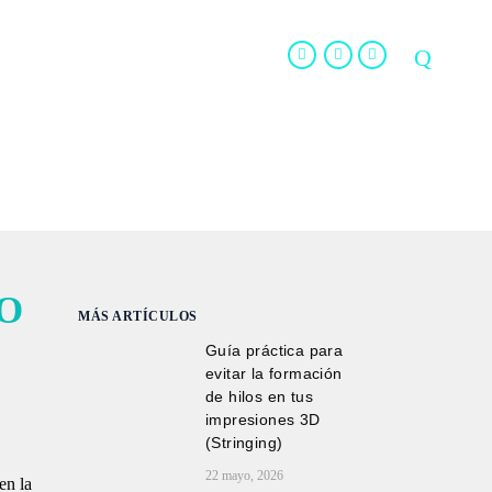
LOG
TIENDA
CONTACTO
O
MÁS ARTÍCULOS
Guía práctica para
evitar la formación
de hilos en tus
impresiones 3D
(Stringing)
22 mayo, 2026
en la