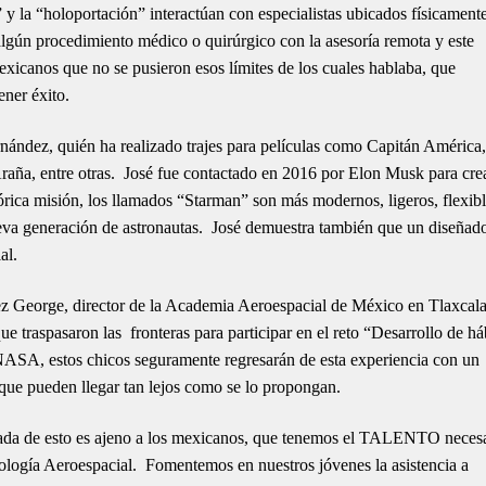
y la “holoportación” interactúan con especialistas ubicados físicament
algún procedimiento médico o quirúrgico con la asesoría remota y este
xicanos que no se pusieron esos límites de los cuales hablaba, que
ener éxito.
nández, quién ha realizado trajes para películas como Capitán América,
aña, entre otras. José fue contactado en 2016 por Elon Musk para crea
stórica misión, los llamados “Starman” son más modernos, ligeros, flexibl
nueva generación de astronautas. José demuestra también que un diseñad
al.
George, director de la Academia Aeroespacial de México en Tlaxcala
ue traspasaron las fronteras para participar en el reto “Desarrollo de há
NASA, estos chicos seguramente regresarán de esta experiencia con un
 que pueden llegar tan lejos como se lo propongan.
a de esto es ajeno a los mexicanos, que tenemos el TALENTO neces
nología Aeroespacial. Fomentemos en nuestros jóvenes la asistencia a