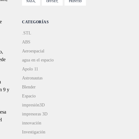
NASA
OFFSET
PRINT3D
e
CATEGORÍAS
.STL
ABS
Aeroespacial
o,
ede
agua en el espacio
Apolo 11
Astronautas
n
Blender
n 9 y
Espacio
impresión3D
resa
impresoras 3D
l
innovación
Investigación