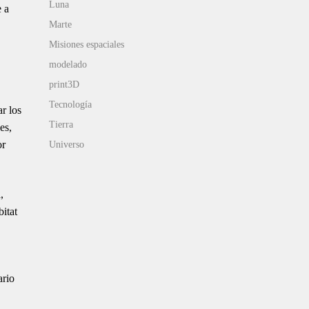
Luna
e a
Marte
Misiones espaciales
modelado
print3D
Tecnología
r los
Tierra
es,
or
Universo
,
bitat
ario