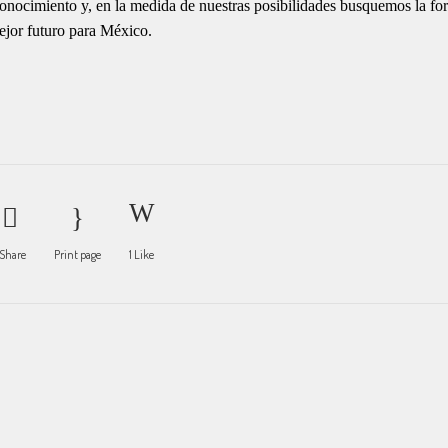
conocimiento y, en la medida de nuestras posibilidades busquemos la fo
mejor futuro para México.
Share
Print page
1
Like