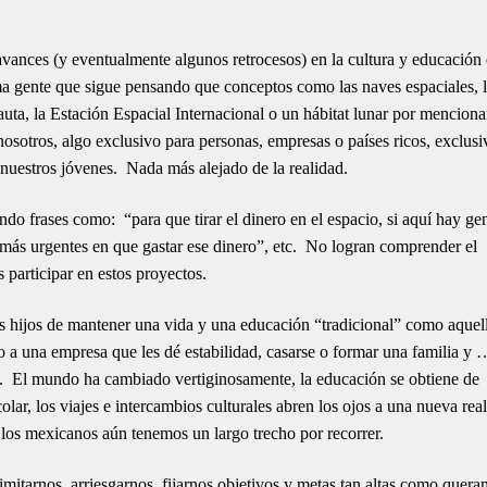
ances (y eventualmente algunos retrocesos) en la cultura y educación
 gente que sigue pensando que conceptos como las naves espaciales, 
ta, la Estación Espacial Internacional o un hábitat lunar por menciona
sotros, algo exclusivo para personas, empresas o países ricos, exclusi
 nuestros jóvenes. Nada más alejado de la realidad.
ndo frases como: “para que tirar el dinero en el espacio, si aquí hay ge
ás urgentes en que gastar ese dinero”, etc. No logran comprender el
 participar en estos proyectos.
 hijos de mantener una vida y una educación “tradicional” como aquel
o a una empresa que les dé estabilidad, casarse o formar una familia y
s). El mundo ha cambiado vertiginosamente, la educación se obtiene de
ar, los viajes e intercambios culturales abren los ojos a una nueva rea
e los mexicanos aún tenemos un largo trecho por recorrer.
itarnos, arriesgarnos, fijarnos objetivos y metas tan altas como quera