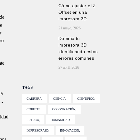
Cómo ajustar el Z-
Offset en una
 de
impresora 3D
la
21 mayo, 2026
r
Domina tu
vo
impresora 3D
identificando estos
errores comunes
nte
27 abril, 2026
TAGS
la
CARRERA
CIENCIA
CIENTÍFICO
 ….
COHETES
COLONIZACIÓN
lidad
FUTURO
HUMANIDAD
IMPRESORA3D
INNOVACIÓN
mos,