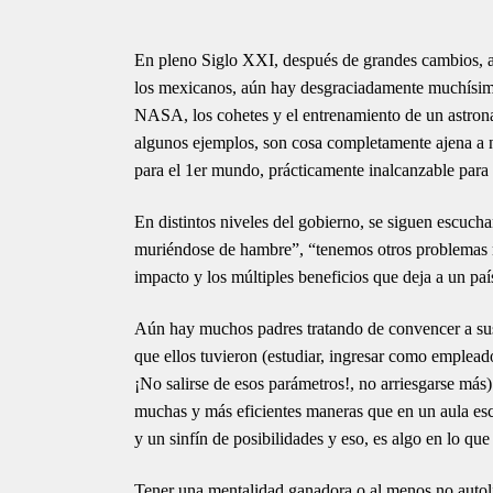
En pleno Siglo XXI, después de grandes cambios, av
los mexicanos, aún hay desgraciadamente muchísima
NASA, los cohetes y el entrenamiento de un astronau
algunos ejemplos, son cosa completamente ajena a no
para el 1er mundo, prácticamente inalcanzable para
En distintos niveles del gobierno, se siguen escucha
muriéndose de hambre”, “tenemos otros problemas m
impacto y los múltiples beneficios que deja a un país
Aún hay muchos padres tratando de convencer a sus
que ellos tuvieron (estudiar, ingresar como emplead
¡No salirse de esos parámetros!, no arriesgarse má
muchas y más eficientes maneras que en un aula escol
y un sinfín de posibilidades y eso, es algo en lo qu
Tener una mentalidad ganadora o al menos no autolim