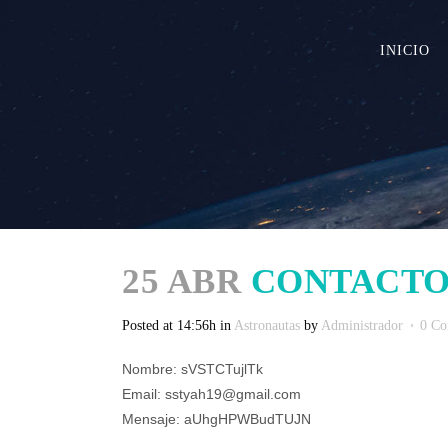
INICIO
25 ABR
CONTACTO
Posted at 14:56h
in
Astronautas
by
Administrador
0 C
Nombre: sVSTCTujlTk
Email: sstyah19@gmail.com
Mensaje: aUhgHPWBudTUJN