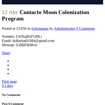
12 Abr
Contacto Moon Colonization
Program
Posted at 23:05h
in
Astronautas
by
Administrador
0 Comments
Nombre: UleNqIPzFOHLi
Email: dollaybakl1984@gmail.com
Mensaje: EaMjFtkMcm
Share
Print page
0
Likes
No Comments
Post A Comment