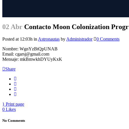
02 Abr
Contacto Moon Colonization Prog
Posted at 12:03h
in
Astronautas
by
Administrador
0 Comments
Nombre: WgnYzBtQpUNAB
Email: cgarsj@gmail.com
Mensaje: mkBmwkhDYUyKxK
Share
Print page
0
Likes
No Comments