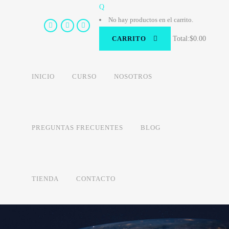
No hay productos en el carrito.
CARRITO
Total:
$
0.00
INICIO
CURSO
NOSOTROS
PREGUNTAS FRECUENTES
BLOG
TIENDA
CONTACTO