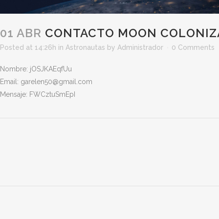
01 ABR
CONTACTO MOON COLONIZ
Posted at 14:26h
in
Astronautas
by
Administrador
0 Comments
Nombre: jOSJKAEqfUu
Email: garelen50@gmail.com
Mensaje: FWCztuSmEpI