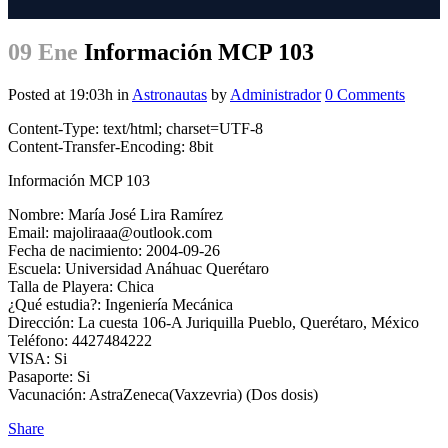
09 Ene
Información MCP 103
Posted at 19:03h
in
Astronautas
by
Administrador
0 Comments
Content-Type: text/html; charset=UTF-8
Content-Transfer-Encoding: 8bit
Información MCP 103
Nombre: María José Lira Ramírez
Email: majoliraaa@outlook.com
Fecha de nacimiento: 2004-09-26
Escuela: Universidad Anáhuac Querétaro
Talla de Playera: Chica
¿Qué estudia?: Ingeniería Mecánica
Dirección: La cuesta 106-A Juriquilla Pueblo, Querétaro, México
Teléfono: 4427484222
VISA: Si
Pasaporte: Si
Vacunación: AstraZeneca(Vaxzevria) (Dos dosis)
Share