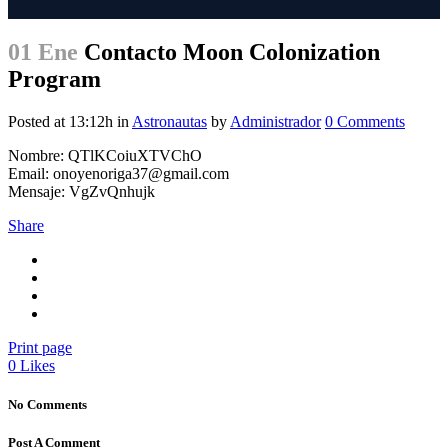
01 Ene
Contacto Moon Colonization
Program
Posted at 13:12h
in
Astronautas
by
Administrador
0 Comments
Nombre: QTlKCoiuXTVChO
Email: onoyenoriga37@gmail.com
Mensaje: VgZvQnhujk
Share
Print page
0
Likes
No Comments
Post A Comment