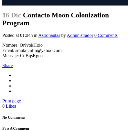
16 Dic
Contacto Moon Colonization
Program
Posted at 01:04h
in
Astronautas
by
Administrador
0 Comments
Nombre: QrJvokHoio
Email: smukqcufm@yahoo.com
Mensaje: CdBqsRgeo
Share
Print page
0
Likes
No Comments
Post A Comment