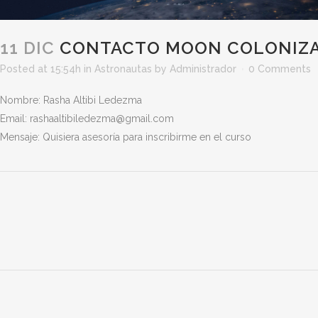
11 DIC
CONTACTO MOON COLONIZA
Posted at 15:54h
in
Astronautas
by
Administrador
0 Comments
Nombre: Rasha Altibi Ledezma
Email: rashaaltibiledezma@gmail.com
Mensaje: Quisiera asesoría para inscribirme en el curso