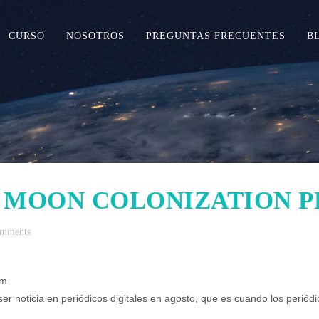
CURSO
NOSOTROS
PREGUNTAS FRECUENTES
B
 MOON COLONIZATION 
omments
om
r noticia en periódicos digitales en agosto, que es cuando los periódi