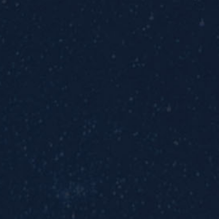
OFICINAS LATAM
Lincoln Offices
Anatole France 51 Polanco, CDMX