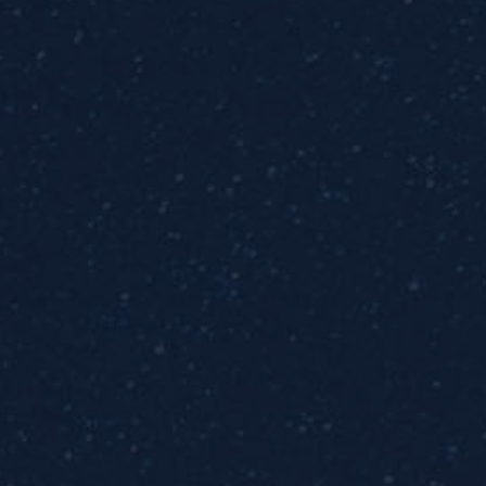
HEADQUARTERS
1120 E NASA Pkwy, Suite 220G
Houston, Texas 77058.